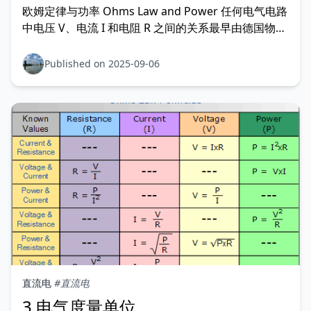
欧姆定律与功率 Ohms Law and Power 任何电气电路
中电压 V、电流 I 和电阻 R 之间的关系最早由德国物理
学家格奥尔格·欧姆发现。 格奥尔格·欧姆发现，在恒温
条件下，通过固定线性电阻的电流与施加在其两端的电
Published on 2025-09-06
压成正比，同时与其电阻成反比。这种电压、电流和电
阻之间的关系构成了欧姆定律的
直流电
#直流电
3.电气度量单位