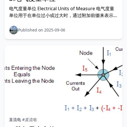
电气度量单位 Electrical Units of Measure 电气度量
单位用于在单位过小或过大时，通过附加前缀来表示标
准电气单位。 用于表示电压、电流和电阻的标准电气
度量单位分别是伏特 \mathrm{V}、安培 \mathrm{A}
Published on 2025-09-06
和欧姆 \mathrm{\Omega}。<
直流电
#直流电