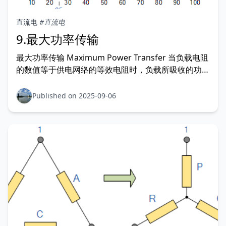
直流电
#直流电
9.最大功率传输
最大功率传输 Maximum Power Transfer 当负载电阻
的数值等于供电网络的等效电阻时，负载所吸收的功率
最大。 最大功率传输定理指出，当负载的电阻值与电
压源的内阻相等时，能够向负载提供最大的功率。通
Published on 2025-09-06
常，该内阻（或在包含电感、电容时的内阻抗）为固定
值，单位为欧姆（