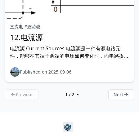
直流电
#直流电
12.电流源
电流源 Current Sources 电流源是一种有源电路元
件，能够在其端子两端的电压如何变化时，向电路提供
恒定的电流。 顾名思义，电流源是一种保持恒定电流
流动的电路元件，不受端子两端电压的影响——该电压
Published on 2025-09-06
由电路中的其他元件决定。也就是说，理想恒流源会持
续提供指定的电流量，而不考虑其驱动的阻抗，因此
Previous
Next