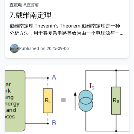
直流电
#直流电
7.戴维南定理
戴维南定理 Thevenin’s Theorem 戴维南定理是一种
分析方法，用于将复杂电路等效为由一个电压源与一个
电阻串联组成的简单电路。
Published on 2025-09-06