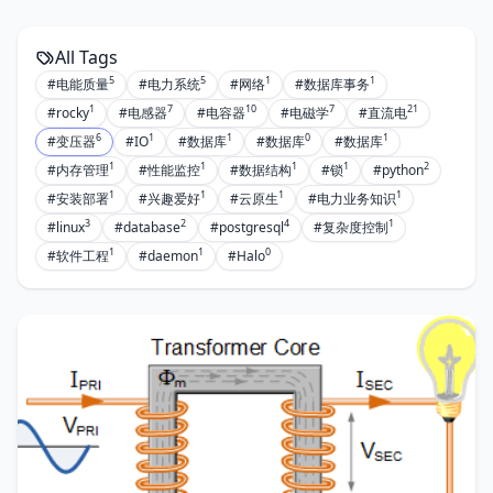
All Tags
5
5
1
1
#电能质量
#电力系统
#网络
#数据库事务
1
7
10
7
21
#rocky
#电感器
#电容器
#电磁学
#直流电
6
1
1
0
1
#变压器
#IO
#数据库
#数据库
#数据库
1
1
1
1
2
#内存管理
#性能监控
#数据结构
#锁
#python
1
1
1
1
#安装部署
#兴趣爱好
#云原生
#电力业务知识
3
2
4
1
#linux
#database
#postgresql
#复杂度控制
1
1
0
#软件工程
#daemon
#Halo