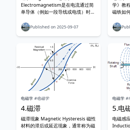
Electromagnetism是在电流通过简
学》教
单导体（例如一段导线或电缆）时产
磁铁如
生的力。 虽然磁体可以由吸引（和
极的磁场
排斥）其他材料（主要是金属）的铁
子之间
Published on 2025-09-07
Publ
磁材料制成，但磁性本身是磁体在相
础，这
互吸引或排斥时所施加的力。当电流
电荷属性
流经导体时，导体周围会产生一个小
良好且
的磁场，其“北”极和“南”极的
电磁学
#电磁学
电磁学
#
4.磁滞
5.电
磁滞现象 Magnetic Hysteresis 磁性
电磁感应 E
材料的滞后或延迟现象，通常称为磁
Induc