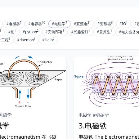
7
10
7
21
6
1
#电感器
#电容器
#电磁学
#直流电
#变压器
#IO
#
1
1
2
1
1
1
#锁
#python
#安装部署
#兴趣爱好
#云原生
#电力业务
1
1
0
件工程
#daemon
#Halo
电磁学
电磁学
#电磁学
磁学
3.电磁铁
ectromagnetism 在《磁
电磁铁 The Electromagn