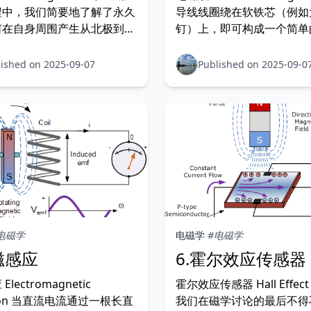
程中，我们简要地了解了永久
导线线圈绕在软铁芯（例如
何在自身周围产生从北极到南
钉）上，即可构成一个简单
。 电磁力是支配原子和分
铁。 电磁铁是一种临时磁
相互作用的所有其它力的基
场由电流产生。为了集中磁
ished on 2025-09-07
Published on 2025-09-0
些相互作用产生了我们所知的
铁的导线被卷成线圈。 我
。 虽然永久磁铁能够产生
的教程中已经了解到，直导
有时
会在其全长
电磁学
电磁学
#电磁学
磁感应
6.霍尔效应传感器
lectromagnetic
霍尔效应传感器 Hall Effect 
tion 当直流电流通过一根长直
我们在磁学讨论的最后不得