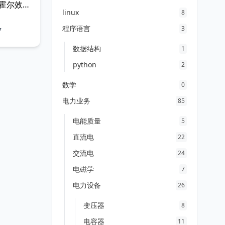
霍尔效应
linux
8
是一种磁
久磁铁或
程序语言
3
7
方向，其
数据结构
1
变化而成
python
2
数学
0
电力业务
85
电能质量
5
直流电
22
交流电
24
电磁学
7
电力设备
26
变压器
8
电容器
11