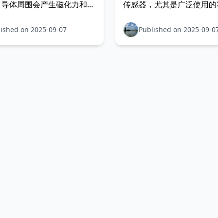
，导体周围会产生磁化力和静
传感器，尤其是广泛使用的
 电磁感应利用电与磁之间
传感器。 霍尔效应传感器
：当电流通过单根导线时，会
传感器，它可用于检测由永
ished on 2025-09-07
Published on 2025-09-0
围产生磁场；如果将导线绕成
电磁铁产生的磁场的强度和
磁场强度会大大增强，在线圈
输出随着被检测磁场强度的
成类似条形磁铁的静态磁场，
比例变化。
明显的北极和南极。