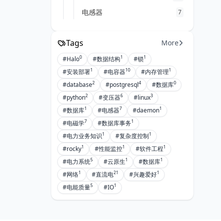
电感器
7
Tags
More
0
1
1
#Halo
#数据结构
#锁
1
10
1
#安装部署
#电容器
#内存管理
2
4
0
#database
#postgresql
#数据库
2
6
3
#python
#变压器
#linux
1
7
1
#数据库
#电感器
#daemon
7
1
#电磁学
#数据库事务
1
1
#电力业务知识
#复杂度控制
1
1
1
#rocky
#性能监控
#软件工程
5
1
1
#电力系统
#云原生
#数据库
1
21
1
#网络
#直流电
#兴趣爱好
5
1
#电能质量
#IO