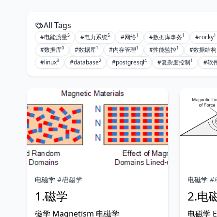
All Tags
5
5
1
1
1
#电能质量
#电力系统
#网络
#数据库事务
#rocky
0
1
1
1
#数据库
#数据库
#内存管理
#性能监控
#数据结构
3
2
4
1
#linux
#database
#postgresql
#复杂度控制
#软
电磁学
#电磁学
电磁学
#
1.磁学
2.电
磁学 Magnetism 电磁学
电磁学 El