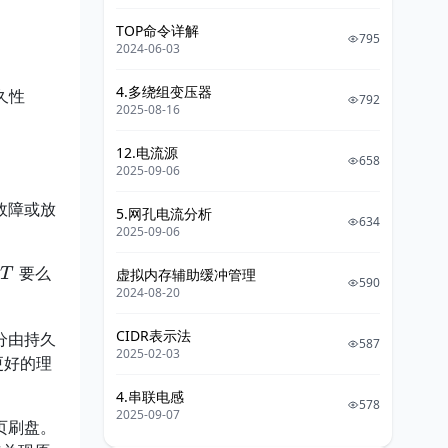
意向锁
TOP命令详解
795
2024-06-03
二段锁（2PL）
4.多绕组变压器
锁的生命周期与转换
持久性
792
2025-08-16
并发异常及应对策略
12.电流源
658
P0 脏写（Dirty Write）
2025-09-06
P1 脏读（Dirty Read）
故障或放
5.网孔电流分析
634
P2 不可重复读
2025-09-06
（Nonrepeatable Read）
T
行
要么
T
虚拟内存辅助缓冲管理
P3 幻读(Read Phantom)
590
2024-08-20
P4 丢失更新(Lost Update)
CIDR表示法
分由持久
A5A 读偏序（Read Skew）
587
2025-02-03
更好的理
A5B 写偏序（ Write Skew）
4.串联电感
578
异常及策略小结
2025-09-07
有页刷盘。