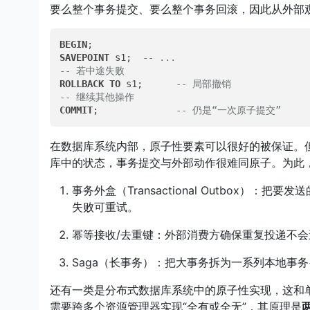
要么整个事务提交、要么整个事务回滚，因此从外部观
BEGIN
SAVEPOINT
 s1;  
-- ...
-- 若中途失败
ROLLBACK
TO
 s1;      
-- 局部撤销
-- 继续其他操作
COMMIT
;              
-- 仍是“一次原子提交”
在数据库系统内部，原子性要素可以很好的被保证。但
库中的状态，事务提交与外部动作很难同原子。为此
事务外盒（Transactional Outbox）
失败可重试。
幂等接收/去重键：外部消费方确保重复投递不会
Saga（长事务）：把大事务拆为一系列本地事务
还有一类是分布式数据库系统中的原子性实现，这和
需要跨多个资源管理器实现“全有或全无”，其原理是