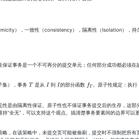
y），一致性（consistency），隔离性（Isolation），
性保证事务是一个不可再分的提交单元；任何部分成功都必须在
T
I
I
f_T
子集），事务
是从
到
的部分函数
。原子性规定：执
T
I
I
f
T
见性是由隔离性保证。原子性也不保证事务提交后的生存，这部
持“全无”，可以支持这个观点。搞清楚事务要素间的边界可以
管理与日志策略，在该策略中，未提交页可能被偷刷，提交时不强制把所