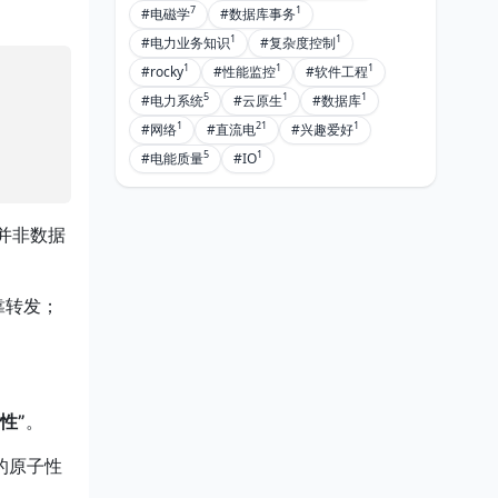
7
1
#电磁学
#数据库事务
1
1
#电力业务知识
#复杂度控制
1
1
1
#rocky
#性能监控
#软件工程
5
1
1
#电力系统
#云原生
#数据库
1
21
1
#网络
#直流电
#兴趣爱好
5
1
#电能质量
#IO
并非数据
可靠转发；
性”
。
的原子性