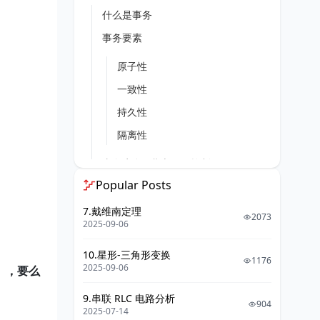
什么是事务
事务要素
原子性
一致性
持久性
隔离性
事务生命周期与SQL控制
Popular Posts
事务边界
7.戴维南定理
状态机
2073
2025-09-06
控制语句
10.星形-三角形变换
错误模型
1176
2025-09-06
），要么
并发下的一致性异常与封锁协议
9.串联 RLC 电路分析
904
2025-07-14
S/X锁是什么