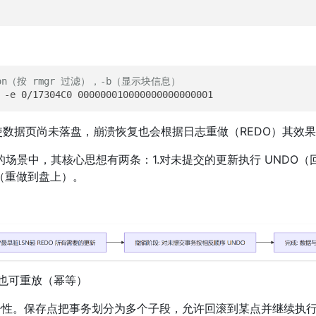
tion（按 rmgr 过滤），-b（显示块信息）
 -e 0/17304C0 000000010000000000000001
即使数据页尚未落盘，崩溃恢复也会根据日志重做（REDO）其效
场景中，其核心思想有两条：1.对未提交的更新执行 UNDO（
O（重做到盘上）。
身也可重放（幂等）
坏原子性。保存点把事务划分为多个子段，允许回滚到某点并继续执