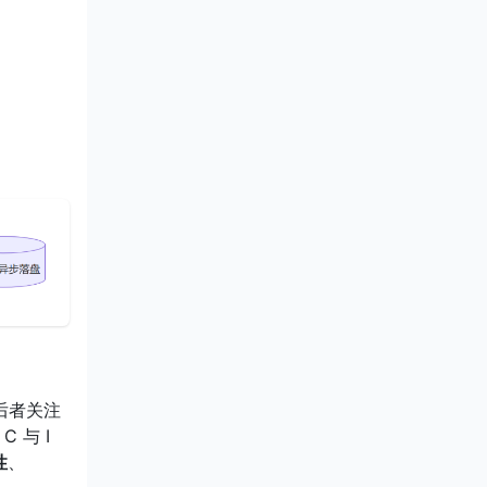
后者关注
 与 I
性
、