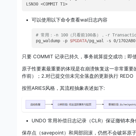
LSN30 <COMMIT T1>
可以使用以下命令查看wal日志内容
# 常用：-n 100（只看前100条），-r Transac
pg_waldump -p 
$PGDATA
/pg_wal -s 0/1702AB0
只要 COMMIT 记录已持久，事务就算提交成功；
原子性要素最重要的体现是在崩溃恢复这一非常重要的
作前）；2.对已提交但未完全落盘的更新执行 RED
按照ARIES风格，其流程抽象表述如下:
UNDO 常用补偿日志记录（CLR）保证撤销本
保存点（savepoint）和局部回滚，仍然不会破