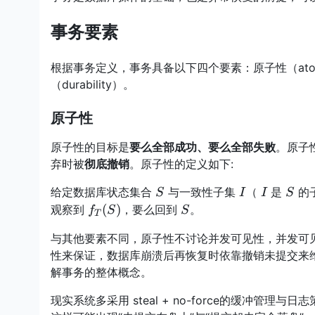
事务要素
根据事务定义，事务具备以下四个要素：原子性（atomicit
（durability）。
原子性
原子性的目标是
要么全部成功、要么全部失败
。原子
弃时被
彻底撤销
。原子性的定义如下:
S
I
I
S
给定数据库状态集合
与一致性子集
（
是
的
S
I
I
S
f_{T}
S
(
)
观察到
，要么回到
。
f
S
S
T
(S)
与其他要素不同，原子性不讨论并发可见性，并发可
性来保证，数据库崩溃后再恢复时依靠撤销未提交来维
解事务的整体概念。
现实系统多采用 steal + no-force的缓冲