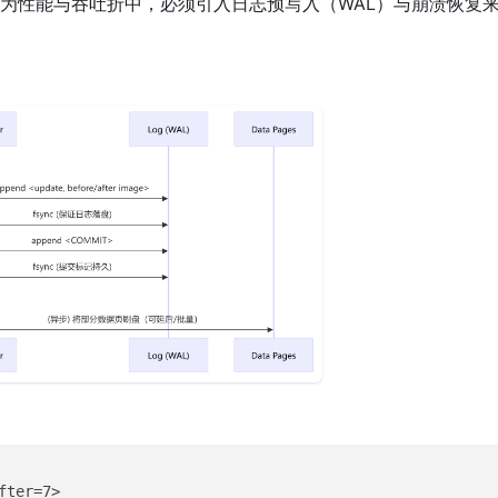
”，为性能与吞吐折中，必须引入日志预写入（WAL）与崩溃恢复
ter=7>
