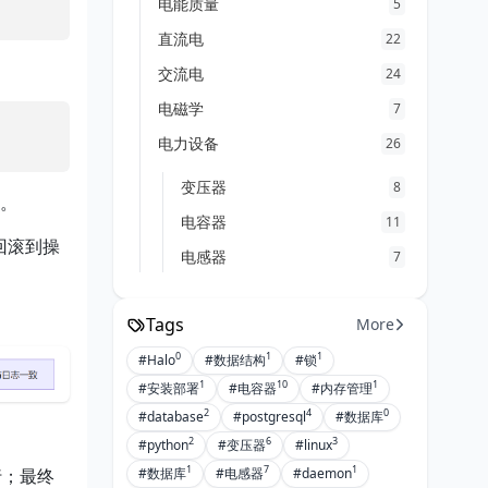
电能质量
5
直流电
22
交流电
24
电磁学
7
电力设备
26
变压器
8
果。
电容器
11
回滚到操
电感器
7
Tags
More
0
1
1
#Halo
#数据结构
#锁
1
10
1
#安装部署
#电容器
#内存管理
2
4
0
#database
#postgresql
#数据库
2
6
3
#python
#变压器
#linux
1
7
1
#数据库
#电感器
#daemon
行；最终