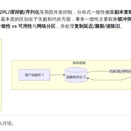
2PL/谓词锁/序列化
等局部并发控制，分布式一致性侧重
副本复制
时钟等）。最本质的区别在于失败和代价方面，事务一致性主要权衡
锁冲突
一致性 vs 可用性
与
网络分区
，并处理
复制延迟/脑裂/读陈旧
。
入讨论。