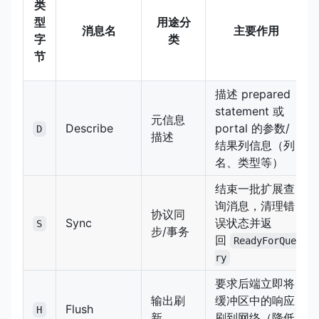
类
型
用途分
消息名
主要作用
字
类
节
描述 prepared
statement 或
元信息
Describe
portal 的参数/
D
描述
结果列信息（列
名、类型等）
结束一批扩展查
询消息，清理错
协议同
Sync
误状态并返
S
步/事务
回
ReadyForQue
ry
要求后端立即将
输出刷
缓冲区中的响应
Flush
H
新
刷到网络（降低