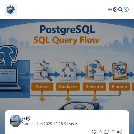
张彤
Published on 2025-12-28
/
91 Visits
0
0