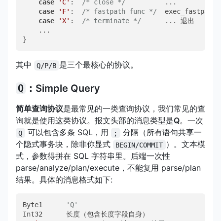
case
'C'
:  
/* close */
          ...           
case
'F'
:  
/* fastpath func */
  exec_fastpath_
case
'X'
:  
/* terminate */
      ... 退出       
    ...

}
其中
是三个最核心的协议。
Q/P/B
Q
：Simple Query
简单查询协议
是最常见的一类查询协议，我们常见的查
询就是使用这类协议。报文头部的消息类型是
Q
。一次
可以包含多条 SQL，用
分隔（所有语句共享一
Q
;
个隐式事务块，除非你显式
）。文本模
BEGIN/COMMIT
式，参数得拼在 SQL 字符串里。后端一次性
parse/analyze/plan/execute，不能复用 parse/plan
结果。具体的消息格式如下:
Byte1      
'Q'