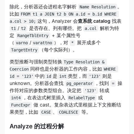
除此，分析器还会进程名字解析
。
Name Resolution
比如
FROM t1 a JOIN t2 b ON a.id = b.id WHERE 
这句，Analyzer 会
查系统 catalog
找表
a.col > 10;
/
是否存在、列有哪些。把
解析为特
t1
t2
a.col
定
+ 某个属性号
RangeTblEntry
（
/
），对
展开成多个
varno
varattno
*
（每个实际列）。
TargetEntry
类型推断与强制类型转换
Type Resolution & 
同样也是分析器的工作内容，比如
Coercion
WHERE 
中的
是
类型，而
则是
id = '123'
id
int
'123'
unknown。分析器会查找
，找到
操
pg_operator
=
作符对应的参数类型组合。决定把
转成
'123'
，在表达式树里插入
或
int4
RelabelType
做 cast。复杂表达式里根据上下文推断结
FuncExpr
果类型，比如
、
等。
CASE
COALESCE
Analyze 的过程分解