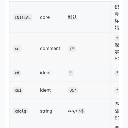
识别
释/字
core
默认
INITIAL
标识
始符
（
*/
深度
comment
xc
/*
零）
EOF
ident
或 
xd
"
"
ident
或 
xui
U&"
"
匹配
tag
/
string
隔符
t
a
g
$$
xdolq
EOF