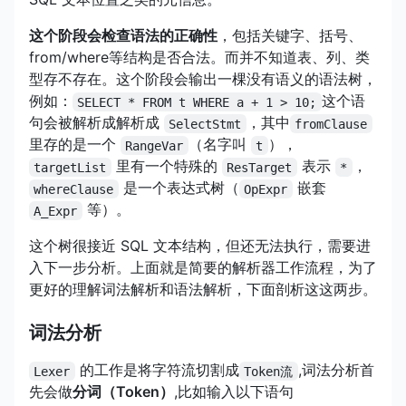
这个阶段会检查语法的正确性
，包括关键字、括号、
from/where等结构是否合法。而并不知道表、列、类
型存不存在。这个阶段会输出一棵没有语义的语法树，
例如：
这个语
SELECT * FROM t WHERE a + 1 > 10;
句会被解析成解析成
，其中
SelectStmt
fromClause
里存的是一个
（名字叫
），
RangeVar
t
里有一个特殊的
表示
，
targetList
ResTarget
*
是一个表达式树（
嵌套
whereClause
OpExpr
等）。
A_Expr
这个树很接近 SQL 文本结构，但还无法执行，需要进
入下一步分析。上面就是简要的解析器工作流程，为了
更好的理解词法解析和语法解析，下面剖析这这两步。
词法分析
的工作是将字符流切割成
,词法分析首
Lexer
Token流
先会做
分词（Token）
,比如输入以下语句