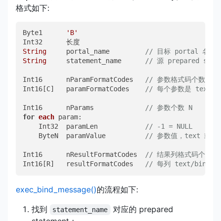
格式如下:
Byte1      
'B'
String
     portal_name         
// 目标 portal 名，空
String
     statement_name      
// 源 prepared sta
Int16      nParamFormatCodes   
// 参数格式码个数 C
Int16[C]   paramFormatCodes    
// 每个参数是 text(0)
Int16      nParams             
// 参数个数 N
for
each
 param:

    Int32  paramLen            
// -1 = NULL
    ByteN  paramValue          
// 参数值，text 或 bi
Int16      nResultFormatCodes  
// 结果列格式码个数 R
Int16[R]   resultFormatCodes   
// 每列 text/bina
exec_bind_message()
的流程如下:
找到
对应的 prepared
statement_name
statement；