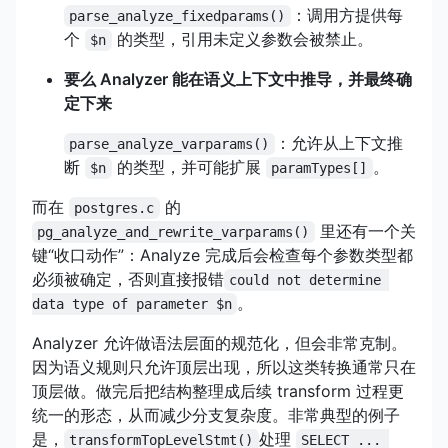
：调用方提供每
parse_analyze_fixedparams()
个
的类型，引用未定义参数会被禁止。
$n
要么 Analyzer 能在语义上下文中推导，并最终确
定下来
：允许从上下文推
parse_analyze_varparams()
断
的类型，并可能扩展
。
$n
paramTypes[]
而在
的
postgres.c
里还有一个关
pg_analyze_and_rewrite_varparams()
键“收口动作”：Analyze 完成后会检查每个参数类型都
必须被确定，否则直接报错
could not determine 
。
data type of parameter $n
Analyzer 允许做语法层面的规范化，但会非常克制。
因为语义规则只允许顶层出现，所以这类转换通常只在
顶层做。做完后把结构整理成后续 transform 过程更
统一的形态，从而减少分支复杂度。非常典型的例子
是，
处理
transformTopLevelStmt()
SELECT ... 