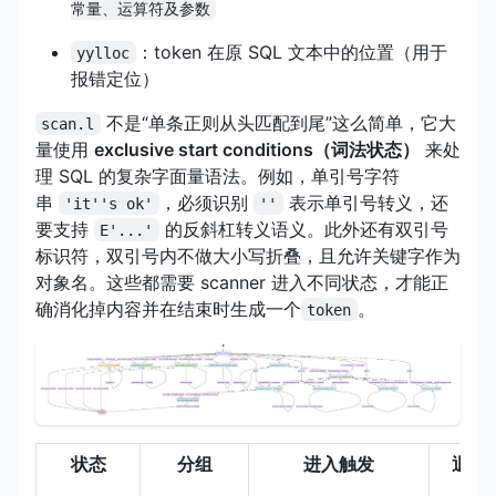
常量、运算符及参数
：token 在原 SQL 文本中的位置（用于
yylloc
报错定位）
不是“单条正则从头匹配到尾”这么简单，它大
scan.l
量使用
exclusive start conditions（词法状态）
来处
理 SQL 的复杂字面量语法。例如，单引号字符
串
，必须识别
表示单引号转义，还
'it''s ok'
''
要支持
的反斜杠转义语义。此外还有双引号
E'...'
标识符，双引号内不做大小写折叠，且允许关键字作为
对象名。这些都需要 scanner 进入不同状态，才能正
确消化掉内容并在结束时生成一个
。
token
状态
分组
进入触发
退出