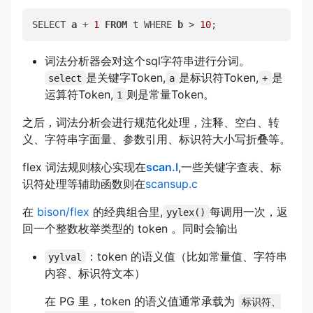
SELECT 
a
 + 
1
FROM
 t WHERE 
b
 > 
10
;
词法分析器会对这个sql字符串进行分词。
是关键字Token,
是标识符Token,
是
select
a
+
运算符Token,
则是常量Token。
1
之后，词法分析会进行规范化处理，注释、空白、转
义、字符串字面量、参数引用、标识符大小写折叠等。
flex 词法规则核心实现在
scan.l
,一些关键字查表、标
识符处理等辅助函数则在
scansup.c
在
bison/flex
的经典组合里,
每调用一次，返
yylex()
回一个整数枚举类型的 token 。同时会输出
：token 的语义值（比如常量值、字符串
yylval
内容、标识符文本）
在 PG 里，token 的语义值通常承载为
标识符、