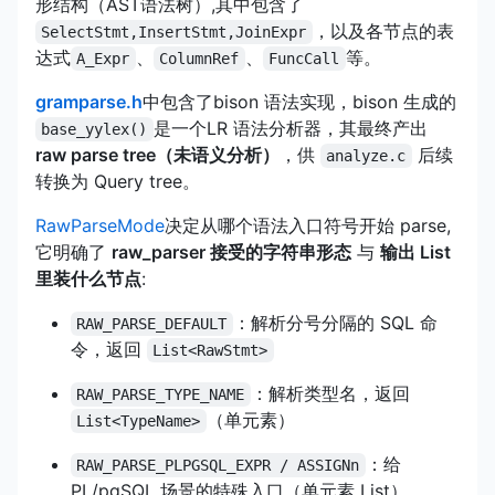
形结构（AST语法树）,其中包含了
，以及各节点的表
SelectStmt,InsertStmt,JoinExpr
达式
、
、
等。
A_Expr
ColumnRef
FuncCall
gramparse.h
中包含了bison 语法实现，bison 生成的
是一个LR 语法分析器，其最终产出
base_yylex()
raw parse tree（未语义分析）
，供
后续
analyze.c
转换为 Query tree。
RawParseMode
决定从哪个语法入口符号开始 parse,
它明确了
raw_parser 接受的字符串形态
与
输出 List
里装什么节点
:
：解析分号分隔的 SQL 命
RAW_PARSE_DEFAULT
令，返回
List<RawStmt>
：解析类型名，返回
RAW_PARSE_TYPE_NAME
（单元素）
List<TypeName>
：给
RAW_PARSE_PLPGSQL_EXPR / ASSIGNn
PL/pgSQL 场景的特殊入口（单元素 List）