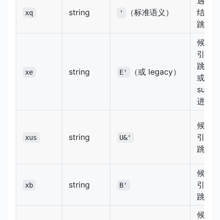
遇到
string
（标准语义）
结束
xq
'
跳
xq
候选
引号
跳
xq
string
（或 legacy）
xe
E'
或
surro
进入
候选
string
引号
xus
U&'
跳
xq
候选
string
引号
xb
B'
跳
xq
候选