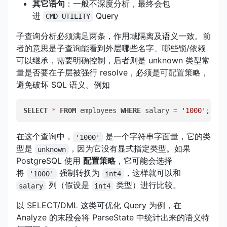
其它语句
：一般不深度分析，最终会包
进
Query
CMD_UTILITY
子查询分析必须满足两条，作用域隔离及语义一致。前
者的意思是子查询能看到外层哪些名字、哪些锁/依赖
可以继承，需要明确控制，后者则是 unknown 类型常
量是否要在子层被强行 resolve，必须是可配置策略，
避免破坏 SQL 语义。例如
SELECT
*
FROM
 employees 
WHERE
 salary 
=
'1000'
;
在这个查询中，
是一个字符串字面量，它的类
'1000'
型是
，因为它没有显式指定类型。如果
unknown
PostgreSQL 使用
配置策略
，它可能会选择
将
强制转换为
，这样就可以和
'1000'
int4
列（假设是
类型）进行比较。
salary
int4
以 SELECT/DML 这类可优化 Query 为例，在
Analyze 的末段会将 ParseState 中统计出来的语义特