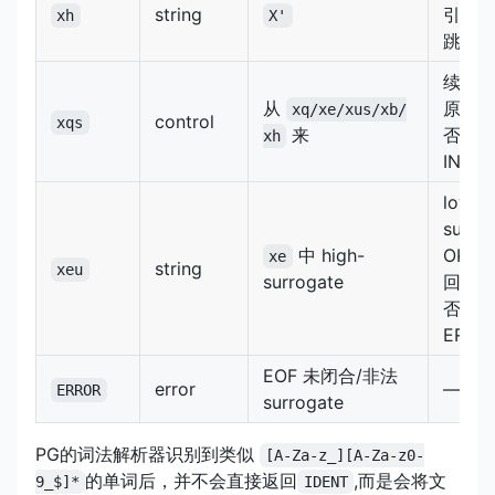
string
引号
xh
X'
跳
xq
续写
从
原状
xq/xe/xus/xb/
control
xqs
来
否则
xh
INITIA
low-
surro
中 high-
OK
xe
string
xeu
surrogate
回
xe
否则
ERRO
EOF 未闭合/非法
error
—
ERROR
surrogate
PG的词法解析器识别到类似
[A-Za-z_][A-Za-z0-
的单词后，并不会直接返回
,而是会将文
9_$]*
IDENT