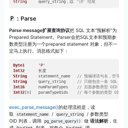
String
     query_string，以 
'\0' 结尾
P
：Parse
Parse message扩展查询协议
把 SQL 文本“预解析”为
Prepared Statement。Parser会把SQL文本和预期参
数类型注册为一个prepared statement 对象，但不一
定马上执行。消息格式如下：
Byte1
'P'
Int32
String
     statement_name   
// 预编译语句名，空字符串表
String
     query_string     
// 只能包含一条 SQL（
Int16
      numParamTypes    
// 后面参数类型 OID 的
Int32
[n]   paramTypeOids    
// 每个参数的类型 OID，
exec_parse_message()
的处理流程是，读
取
/
/ 参数类型
statement_name
query_string
OID 列表，调用
做
语法解析
，生
pg_parse_query()
成
列表，对每个
调
RawStmt
RawStmt