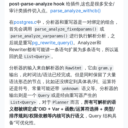
post-parse-analyze hook
给插件,这也是很多安全/
审计类插件切入点。
parse_analyze_withcb()
在
postgres.c
中，分析器和重写器是一对绑定的组合，
首先会调用
或
parse_analyze_fixedparams()
进行执行解析分析，之
parse_analyze_varparams()
后就是重写
pg_rewrite_query()
。Analyzer和
Rewriter都有可能讲一条语句扩展为多条语句，所以返
回的是
。
List<Query>
分析器的输入来自解析器的
，它由
RawStmt
gram.y
输出，此时词法/语法已经完成。但是同时保留了大量
语法形态的节点，比如还没绑定到具体表/列、运算符
还是符号、常量可能还带
语义等。分析器的
unknown
输出则是一个
或是经由重写器产生的
Query
，对于
而言，
所有可解析的语
List<Query>
Planner
义都被绑定成“OID + Var + 函数/运算符选择 + 类型/
排序规则/权限依赖等内核可执行语义
，Query 结构具
备“可优化性。