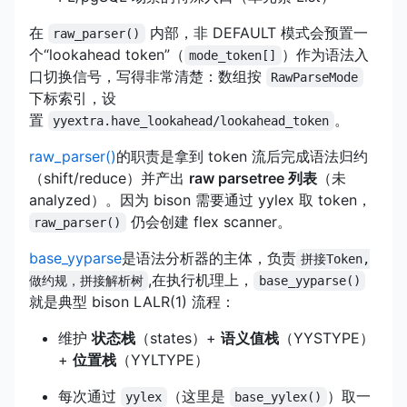
在
内部，非 DEFAULT 模式会预置一
raw_parser()
个“lookahead token”（
）作为语法入
mode_token[]
口切换信号，写得非常清楚：数组按
RawParseMode
下标索引，设
置
。
yyextra.have_lookahead/lookahead_token
raw_parser()
的职责是拿到 token 流后完成语法归约
（shift/reduce）并产出
raw parsetree 列表
（未
analyzed）。因为 bison 需要通过 yylex 取 token，
仍会创建 flex scanner。
raw_parser()
base_yyparse
是语法分析器的主体，负责
拼接Token,
,在执行机理上，
做约规，拼接解析树
base_yyparse()
就是典型 bison LALR(1) 流程：
维护
状态栈
（states）+
语义值栈
（YYSTYPE）
+
位置栈
（YYLTYPE）
每次通过
（这里是
）取一
yylex
base_yylex()