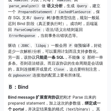
做
语义分析
，生成
，建立
parse_analyze()
Query
一个
/
，保
PreparedStatement
CachedPlanSource
存 SQL 文本/
树/参数类型信息，规划一般延
Query
迟到 Bind 阶段（真正要执行时）。成功时，后端返
回
；语法/语义出错则返回
ParseComplete
，当前事务出错状态等。
ErrorResponse
驱动（
、
）一般会用
做预编译，好处
JDBC
libpq
P
是少一次解析/分析，可以重用计划而且支持参数化。
另一面，该协议
只能是一条 SQL
，不能像
那样一串
Q
多条。否则语法错误。而且该协议的生命周期是会话级
的，直到连接断开或显式
，这点要特别注意，
Close
在
连接池的配置上要有所体现。
pgbouncer
B
：Bind
Bind message 扩展查询协议
把刚才 Parse 出来的
prepared statement，加上这次的参数值，
绑定成一
个 portal
，并决定结果集的格式（text/binary）。其