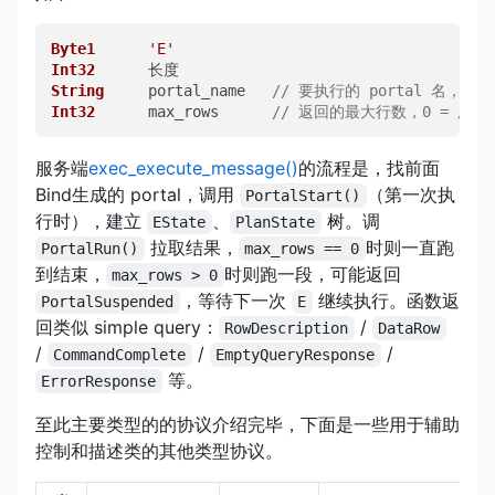
Byte1
'E'
Int32
String
     portal_name   
// 要执行的 portal 名，空 = 
Int32
      max_rows      
// 返回的最大行数，0 = 所有
服务端
exec_execute_message()
的流程是，找前面
Bind生成的 portal，调用
（第一次执
PortalStart()
行时），建立
、
树。调
EState
PlanState
拉取结果，
时则一直跑
PortalRun()
max_rows == 0
到结束，
时则跑一段，可能返回
max_rows > 0
，等待下一次
继续执行。函数返
PortalSuspended
E
回类似 simple query：
/
RowDescription
DataRow
/
/
/
CommandComplete
EmptyQueryResponse
等。
ErrorResponse
至此主要类型的的协议介绍完毕，下面是一些用于辅助
控制和描述类的其他类型协议。