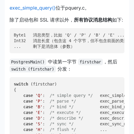
exec_simple_query()
位于pquery.c。
除了启动包和 SSL 请求以外，
所有协议消息结构
如下:
Byte1   消息类型，比如 'Q' / 'P' / 'B' / 'E' ...

Int32   消息长度（包含这 4 个字节，但不包含前面的类型字节
...     剩下是消息体（参数）
中读第一字节
，然后
PostgresMain()
firstchar
分发：
switch (firstchar)
switch
 (firstchar)

{

case
'Q'
:  
/* simple query */
   exec_simple_qu
case
'P'
:  
/* parse */
          exec_parse_mes
case
'B'
:  
/* bind */
           exec_bind_mess
case
'E'
:  
/* execute */
        exec_execute_m
case
'D'
:  
/* describe */
       exec_describe_
case
'S'
:  
/* sync */
           exec_sync_mess
case
'H'
:  
/* flush */
          ...           