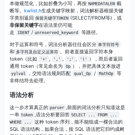
本做规范化，比如折叠为小写，再按
截
NAMEDATALEN
断等。
kwlist.h
生成关键字映射，词法解析器根据关键
字类别返回
(SELECT/FROM等)，或
保留关键字TOKEN
非保留关键字
在语法里仍可能
走
/
等路径。
IDENT
unreserved_keyword
对于运算和符号，词法分析器往往会区分
单字符符号
和
。前者直接返回字符本身
多字符及自定义运算符
token（比如
,
,
,
），而后者返回
'+'
','
';'
'('
通用 token（常见命名为
），并把具体文本放进
Op
，交给语法规则匹配
/
等
yylval
qual_Op
MathOp
非终结符去处理。
语法分析
这一步才算真正的
,前面的词法分析只知道这是
parser
一串
,语法分析要回答
token
SELECT ... FROM ... 
这种 token 序列，能不能组成一棵合法的
WHERE ...
SQL 语法结构，如果合法，按 SQL 语法把它归约成树