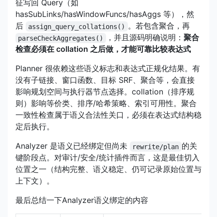
征写回 Query（如
hasSubLinks/hasWindowFuncs/hasAggs 等），然
后
。若包含聚合，再
assign_query_collations()
，并且源码明确说明：
聚合
parseCheckAggregates()
检查必须在 collation 之后做，才能可靠比较表达式
Planner 很依赖这些语义标志和表达式正规化结果。有
没有子链接、窗口函数、目标 SRF、聚合等，会直接
影响规划空间与执行器节点选择。collation（排序规
则）影响等价类、排序/哈希策略、索引可用性。聚合
一致性检查属于语义合法性关口，必须在表达式结构稳
定后执行。
Analyzer 是语义已经绑定但尚未
的关
rewrite/plan
键阶段点。对审计/安全/统计插件而言，这是最佳切入
位置之一（结构完整、语义稳定、仍可记录原始位置与
上下文）。
最后总结一下Analyzer语义绑定的内容