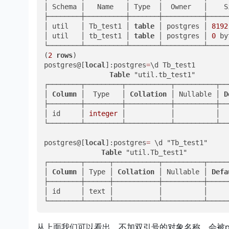
│ Schema │   Name   │ Type  │  Owner   │    S
├────────┼──────────┼───────┼──────────┼─────
│ util   │ Tb_test1 │ 
table
 │ postgres │ 
8192
│ util   │ tb_test1 │ 
table
 │ postgres │ 
0
 by
└────────┴──────────┴───────┴──────────┴─────
(
2
rows
)

postgres@[
local
]:postgres
=
\d Tb_test1

Table
 "util.tb_test1"

┌────────┬─────────┬───────────┬──────────┬───
│ 
Column
 │  Type   │ 
Collation
 │ Nullable │ 
D
├────────┼─────────┼───────────┼──────────┼───
│ id     │ 
integer
 │           │          │   
└────────┴─────────┴───────────┴──────────┴───
postgres@[
local
]:postgres
=
 \d "Tb_test1"

Table
 "util.Tb_test1"

┌────────┬──────┬───────────┬──────────┬──────
│ 
Column
 │ Type │ 
Collation
 │ Nullable │ 
Defa
├────────┼──────┼───────────┼──────────┼──────
│ id     │ text │           │          │      
└────────┴──────┴───────────┴──────────┴─────
从上面我们可以看出，不加双引号的对象名称，会被