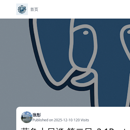
首页
张彤
Published on 2025-12-10
/
120 Visits