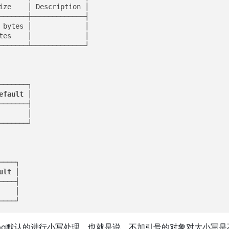
ize    │ Description │

───────┼─────────────┤

 bytes │             │

tes    │             │

───────┴─────────────┘

──────┐

efault
 │

──────┤

      │

──────┘

───┐

ult
 │

───┤

   │

────┘
pg默认的进行小写处理，也就是说，不加引号的对象对大小写是