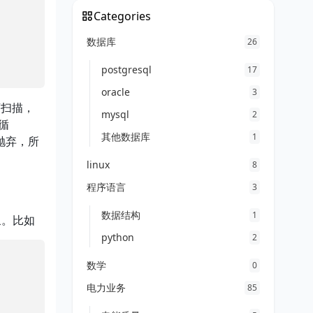
Categories
数据库
26
postgresql
17
oracle
3
序扫描，
mysql
2
遵循
其他数据库
1
被抛弃，所
linux
8
程序语言
3
数据结构
1
象。比如
python
2
数学
0
电力业务
85