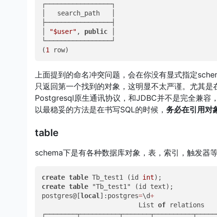
┌─────────────────┐

│   search_path   │

├─────────────────┤

│ 
"
$user
"
, 
public
 │

└─────────────────┘

(
1
 row)
上面提到的命名冲突问题，会在你没有显式指定schem
只返回第一个找到的对象，这明显不太严谨。尤其是在Postg
Postgresql原生通讯协议，和JDBC并不是完全兼容，J
以最稳妥的方法是在书写SQL的时候，
务必在引用对象前
table
schema下是有各种数据库对象，表，索引，触发
create
table
 Tb_test1 (id 
int
create
table
 "Tb_test1" (id text);

postgres@[
local
]:postgres
=
\d
+
                         List 
of
 relations

┌────────┬──────────┬───────┬──────────┬─────