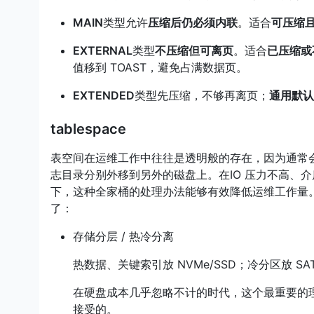
MAIN
类型允许
压缩后仍必须内联
。适合
可压缩
EXTERNAL
类型
不压缩但可离页
。适合
已压缩或
值移到 TOAST，避免占满数据页。
EXTENDED
类型先压缩，不够再离页；
通用默认
tablespace
表空间在运维工作中往往是透明般的存在，因为通常会
志目录分别外移到另外的磁盘上。在IO 压力不高、介
下，这种全家桶的处理办法能够有效降低运维工作量
了：
存储分层 / 热冷分离
热数据、关键索引放 NVMe/SSD；冷分区放 S
在硬盘成本几乎忽略不计的时代，这个最重要的
接受的。