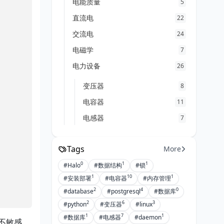
电能质量
5
直流电
22
交流电
24
电磁学
7
电力设备
26
变压器
8
电容器
11
电感器
7
Tags
More
0
1
1
#Halo
#数据结构
#锁
1
10
1
#安装部署
#电容器
#内存管理
2
4
0
#database
#postgresql
#数据库
2
6
3
#python
#变压器
#linux
1
7
1
#数据库
#电感器
#daemon
不敏感