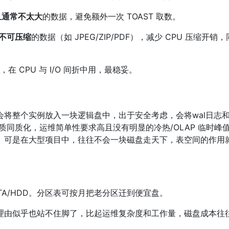
且通常不太大
的数据，避免额外一次 TOAST 取数。
不可压缩
的数据（如 JPEG/ZIP/PDF），减少 CPU 压缩开销
，在 CPU 与 I/O 间折中用，最稳妥。
将整个实例放入一块逻辑盘中，出于安全考虑，会将wal日志
质同质化，运维简单性要求高且没有明显的冷热/OLAP 临时峰
。可是在大型项目中，往往不会一块磁盘走天下，表空间的作用
ATA/HDD。分区表可按月把老分区迁到便宜盘。
理由似乎也站不住脚了，比起运维复杂度和工作量，磁盘成本往