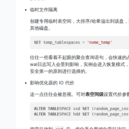
临时文件隔离
创建专用临时表空间，大排序/哈希溢出到该盘，不
其他磁盘。
SET
 temp_tablespaces 
=
'nvme_temp'
往往一些看着不起眼的聚合查询语句，会快速的
wal日志写入会受到影响，实例会进入恢复模式
安全第一的原则进行选择的。
影响优化器的 IO 代价
这一点往往会被忽视。可对
表空间级
设置代价参
ALTER
TABLE
SPACE ssd 
SET
 (random_page_cos
ALTER
TABLE
SPACE hdd 
SET
 (random_page_cos
把索引放到
后，优化器会更倾向索引访问