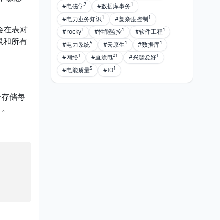
7
1
#电磁学
#数据库事务
1
1
#电力业务知识
#复杂度控制
会在表对
1
1
1
#rocky
#性能监控
#软件工程
限和所有
5
1
1
#电力系统
#云原生
#数据库
1
21
1
#网络
#直流电
#兴趣爱好
5
1
#电能质量
#IO
于存储每
引。